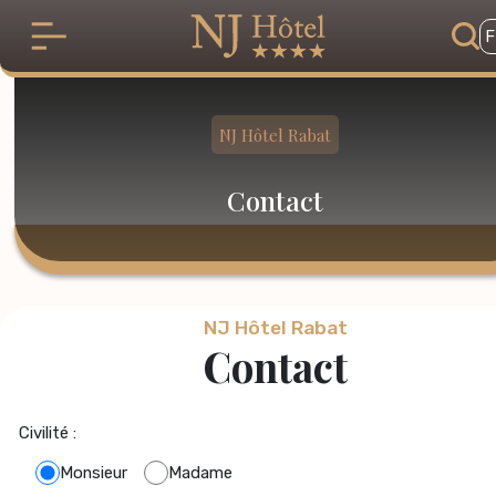
Skip to main content
F
NJ Hôtel Rabat
Contact
NJ Hôtel Rabat
Contact
Civilité :
Monsieur
Madame